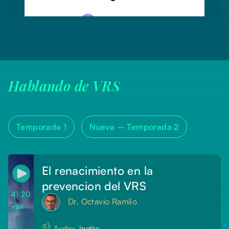
Hablando de VRS
Temporada 1
Nueva –
Temporada 2
El renacimiento en la
prevencion del VRS
41:20
Dr. Octavio Ramilo
min
Audio:
Inglés