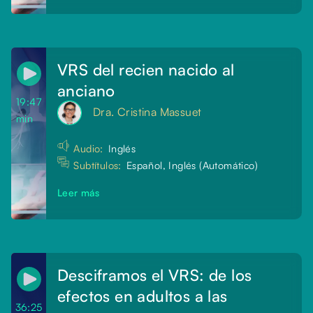
VRS del recien nacido al
anciano
19:47
Dra. Cristina Massuet
min
Audio:
Inglés
Subtítulos:
Español, Inglés (Automático)
Leer más
Desciframos el VRS: de los
efectos en adultos a las
36:25