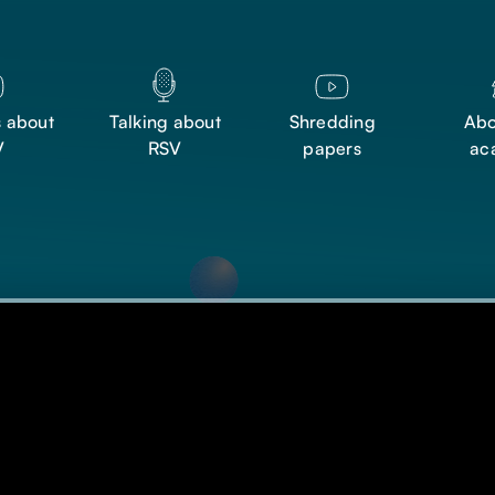
s about
Talking about
Shredding
Abo
V
RSV
papers
ac