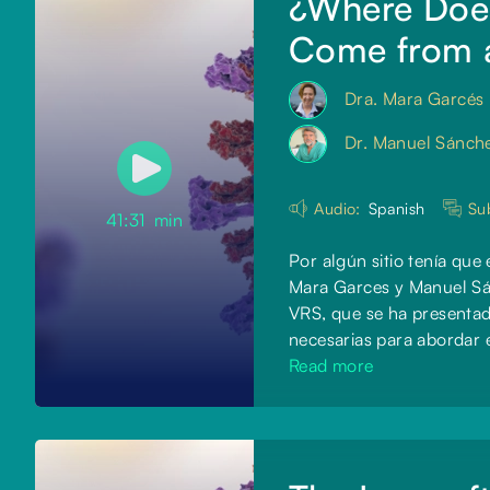
¿Where Does
Come from a
Dra. Mara Garcés
Dr. Manuel Sánch
Audio:
Spanish
Sub
41:31
min
Por algún sitio tenía qu
Mara Garces y Manuel Sán
VRS, que se ha presentado
necesarias para abordar 
Read more