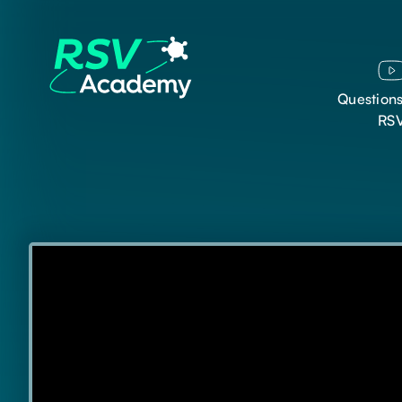
Question
RS