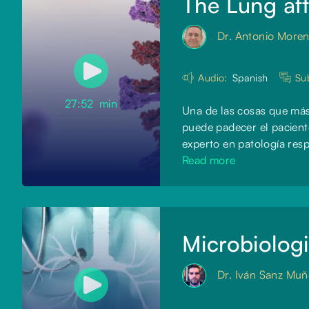
The Lung aft
Dr. Antonio More
Audio:
Spanish
Sub
27:52
min
Una de las cosas que má
puede padecer el paciente
experto en patología resp
Read more
Microbiologi
Dr. Iván Sanz Muñ