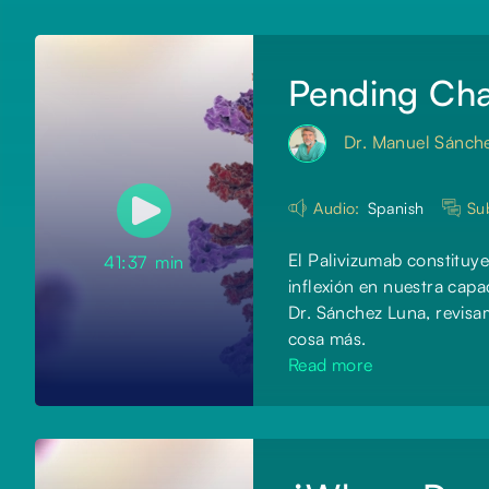
Pending Cha
Dr. Manuel Sánch
Audio:
Spanish
Sub
El Palivizumab constituy
41:37
min
inflexión en nuestra capa
Dr. Sánchez Luna, revisam
cosa más.
Read more