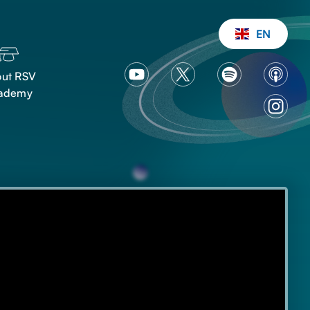
EN
ut RSV
ademy