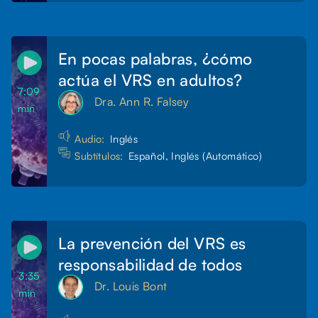
En pocas palabras, ¿cómo
actúa el VRS en adultos?
7:09
Dra. Ann R. Falsey
min
Audio:
Inglés
Subtítulos:
Español, Inglés (Automático)
La prevención del VRS es
responsabilidad de todos
3:35
Dr. Louis Bont
min