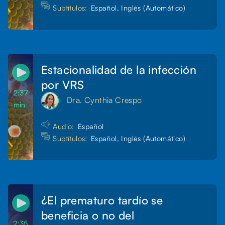
Subtítulos:
Español, Inglés (Automático)
Estacionalidad de la infección
por VRS
2:37
Dra. Cynthia Crespo
min
Audio:
Español
Subtítulos:
Español, Inglés (Automático)
¿El prematuro tardío se
beneficia o no del
2:35