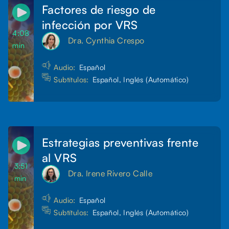
Factores de riesgo de
infección por VRS
4:08
Dra. Cynthia Crespo
min
Audio:
Español
Subtítulos:
Español, Inglés (Automático)
Estrategias preventivas frente
al VRS
3:51
Dra. Irene Rivero Calle
min
Audio:
Español
Subtítulos:
Español, Inglés (Automático)