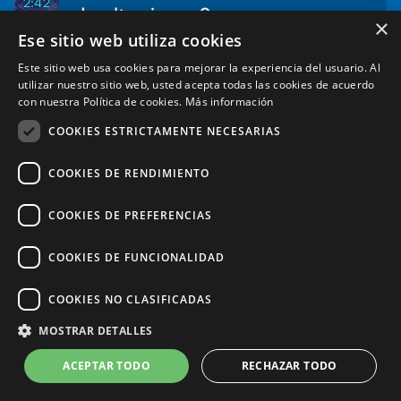
2:42
de alto riesgo?
×
min
Ese sitio web utiliza cookies
Dr. Iván Sanz Muñoz
Este sitio web usa cookies para mejorar la experiencia del usuario. Al
utilizar nuestro sitio web, usted acepta todas las cookies de acuerdo
Audio:
Inglés
con nuestra Política de cookies.
Más información
Subtítulos:
Español, Inglés (Automático)
COOKIES ESTRICTAMENTE NECESARIAS
COOKIES DE RENDIMIENTO
COOKIES DE PREFERENCIAS
Influye, y si es así de que
modo, ¿la protección en el
COOKIES DE FUNCIONALIDAD
4:45
lactante, en la prevención del
min
anciano?
COOKIES NO CLASIFICADAS
Dra. Cristina Massuet
MOSTRAR DETALLES
ACEPTAR TODO
RECHAZAR TODO
Audio:
Inglés
Subtítulos:
Español, Inglés (Automático)