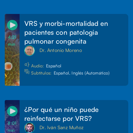
VRS y morbi-mortalidad en
pacientes con patologia
4:21
pulmonar congenita
min
Dr. Antonio Moreno
Audio:
Español
Subtítulos:
Español, Inglés (Automático)
¿Por qué un niño puede
reinfectarse por VRS?
8:01
Dr. Iván Sanz Muñoz
min