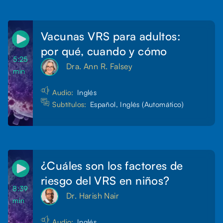
Vacunas VRS para adultos:
por qué, cuando y cómo
5:25
Dra. Ann R. Falsey
min
Audio:
Inglés
Subtítulos:
Español, Inglés (Automático)
¿Cuáles son los factores de
riesgo del VRS en niños?
8:39
Dr. Harish Nair
min
Audio:
Inglés